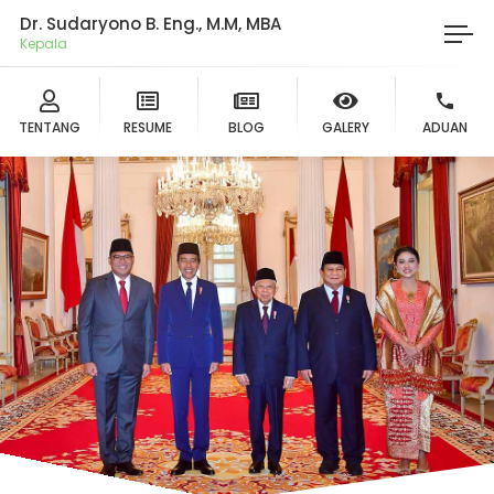
Dr. Sudaryono B. Eng., M.M, MBA
Ketu
TENTANG
RESUME
BLOG
GALERY
ADUAN