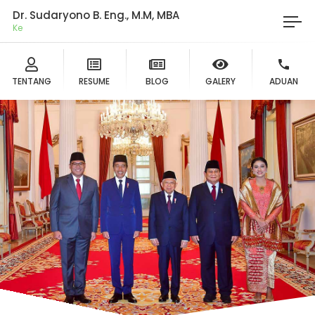
Dr. Sudaryono B. Eng., M.M, MBA
Ketua
TENTANG
RESUME
BLOG
GALERY
ADUAN