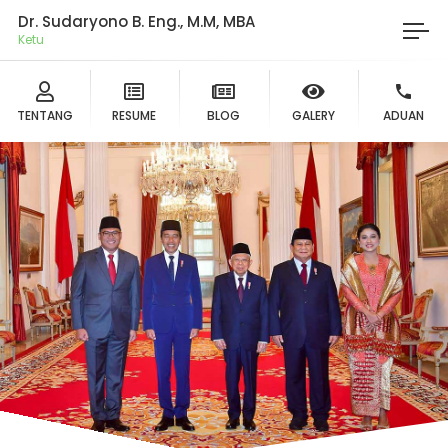
Dr. Sudaryono B. Eng., M.M, MBA
Ketua DP
TENTANG
RESUME
BLOG
GALERY
ADUAN