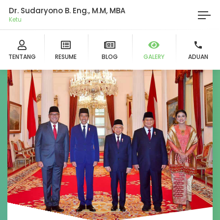
Dr. Sudaryono B. Eng., M.M, MBA
Ketua DPD G
TENTANG
RESUME
BLOG
GALERY
ADUAN