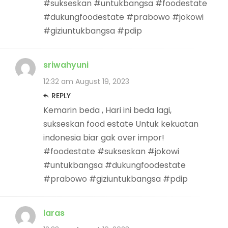
#sukseskan #untukbangsa #foodestate
#dukungfoodestate #prabowo #jokowi
#giziuntukbangsa #pdip
sriwahyuni
12:32 am
August 19, 2023
REPLY
Kemarin beda , Hari ini beda lagi,
sukseskan food estate Untuk kekuatan
indonesia biar gak over impor!
#foodestate #sukseskan #jokowi
#untukbangsa #dukungfoodestate
#prabowo #giziuntukbangsa #pdip
laras