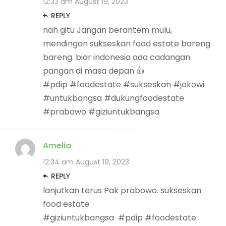
12:33 am
August 19, 2023
REPLY
nah gitu Jangan berantem mulu,
mendingan sukseskan food estate bareng
bareng. biar indonesia ada cadangan
pangan di masa depan 👍
#pdip #foodestate #sukseskan #jokowi
#untukbangsa #dukungfoodestate
#prabowo #giziuntukbangsa
Amelia
12:34 am
August 19, 2023
REPLY
lanjutkan terus Pak prabowo. sukseskan
food estate
#giziuntukbangsa #pdip #foodestate