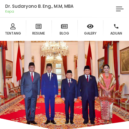
Dr. Sudaryono B. Eng., M.M, MBA
Ketua
TENTANG
RESUME
BLOG
GALERY
ADUAN