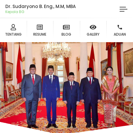
Dr. Sudaryono B. Eng., M.M, MBA
Ket
TENTANG
RESUME
BLOG
GALERY
ADUAN