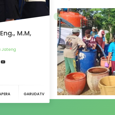
Eng., M.M,
a Jateng
APERA
GARUDATV
Musim kemarau yang melan
mengakibatkan masyarakat 