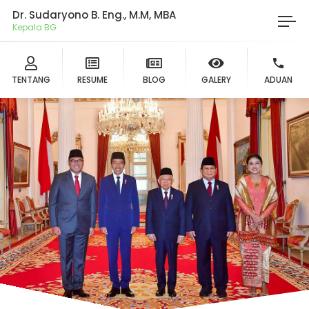
Dr. Sudaryono B. Eng., M.M, MBA
Ketu
TENTANG
RESUME
BLOG
GALERY
ADUAN