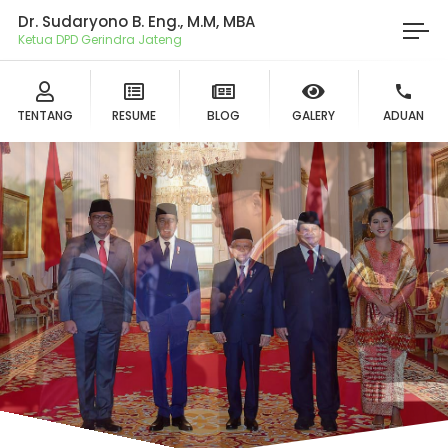
Dr. Sudaryono B. Eng., M.M, MBA
Ketua DPD Gerindra Jateng
TENTANG
RESUME
BLOG
GALERY
ADUAN