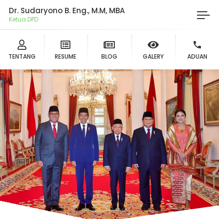
Dr. Sudaryono B. Eng., M.M, MBA
Ketua DPD Gerindra
TENTANG
RESUME
BLOG
GALERY
ADUAN