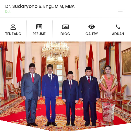
Dr. Sudaryono B. Eng., M.M, MBA
Ketua D
TENTANG
RESUME
BLOG
GALERY
ADUAN