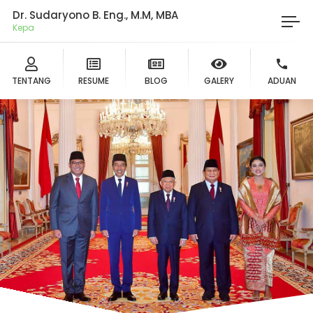
Dr. Sudaryono B. Eng., M.M, MBA
Ketua
TENTANG
RESUME
BLOG
GALERY
ADUAN