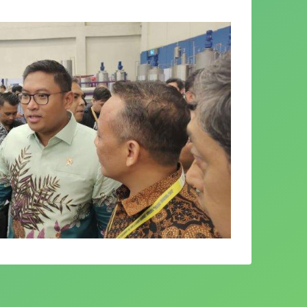
aris memiliki potensi besar di bidang
 memiliki daya saing dengan produk luar.