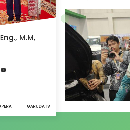
Eng., M.M,
APERA
GARUDATV
Indonesia sebagai negara agr
perkebunan. Potensi ini juga