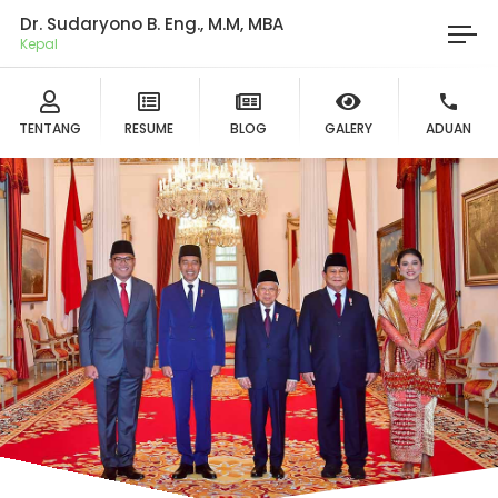
Dr. Sudaryono B. Eng., M.M, MBA
Ketua
TENTANG
RESUME
BLOG
GALERY
ADUAN