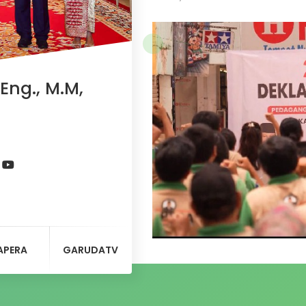
Eng., M.M,
APERA
GARUDATV
Penyebaran gerakan poli
(Papera) semakin masif. 
Bogor menggelar pelant