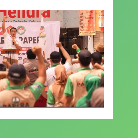
tik Padagang Pejuang Indonesia Raya
Sabtu, (13/5/23) DPC Papera Kabupaten
ikan dan deklarasi dukungan Prabowo