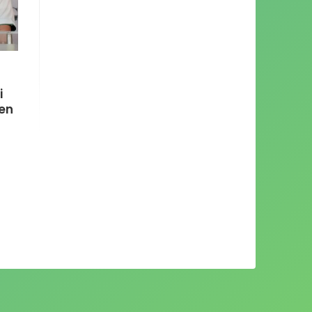
i
den