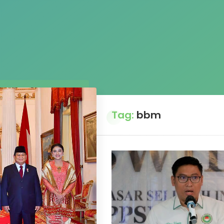
Tag:
bbm