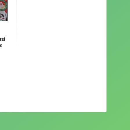
asi
s