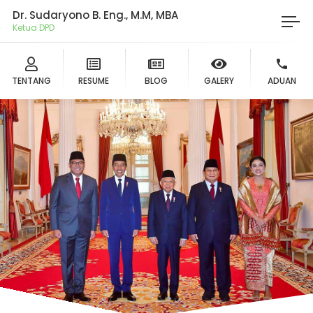
Dr. Sudaryono B. Eng., M.M, MBA
Ketua DPD Ger
TENTANG
RESUME
BLOG
GALERY
ADUAN