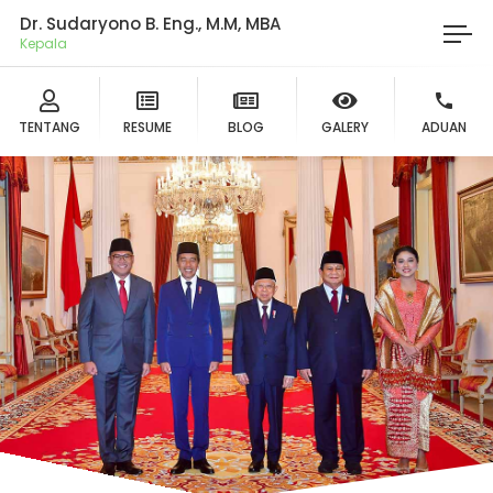
Dr. Sudaryono B. Eng., M.M, MBA
Ketu
TENTANG
RESUME
BLOG
GALERY
ADUAN