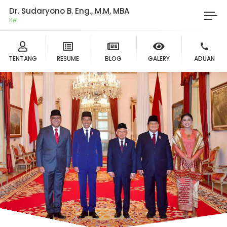
Dr. Sudaryono B. Eng., M.M, MBA
Ketua D
TENTANG
RESUME
BLOG
GALERY
ADUAN