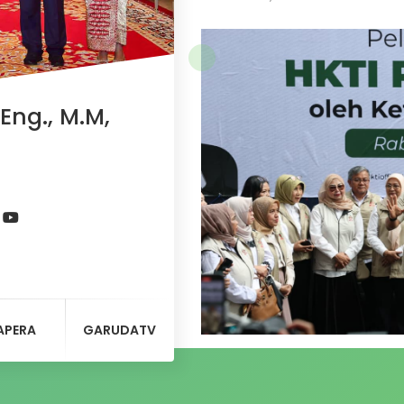
Eng., M.M,
APERA
GARUDATV
Wakil Menteri Pertanian (W