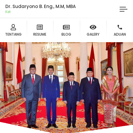
Dr. Sudaryono B. Eng., M.M, MBA
Ketua
TENTANG
RESUME
BLOG
GALERY
ADUAN