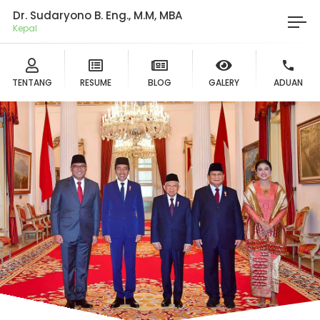
Dr. Sudaryono B. Eng., M.M, MBA
Ketua
TENTANG
RESUME
BLOG
GALERY
ADUAN