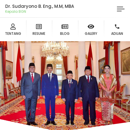
Dr. Sudaryono B. Eng., M.M, MBA
Ket
TENTANG
RESUME
BLOG
GALERY
ADUAN