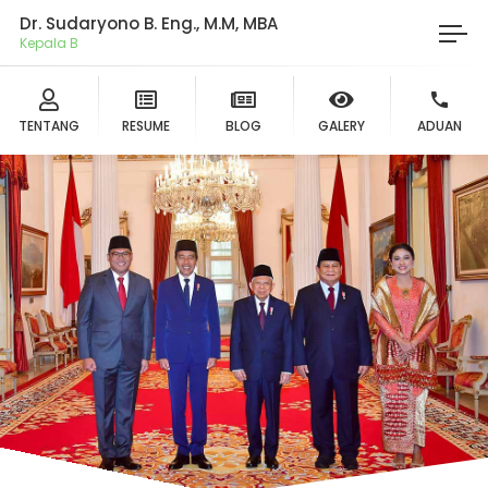
Dr. Sudaryono B. Eng., M.M, MBA
Ket
TENTANG
RESUME
BLOG
GALERY
ADUAN