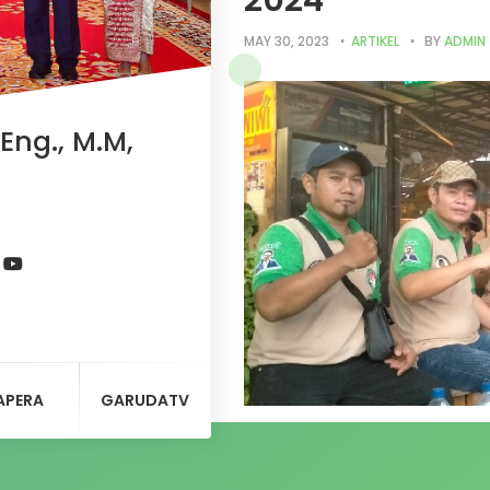
2024
MAY 30, 2023
ARTIKEL
BY
ADMIN
Eng., M.M,
APERA
GARUDATV
Ketua DPD Pedagang Pejuang