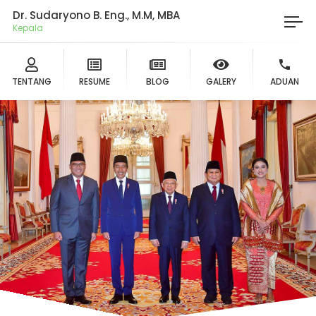
Dr. Sudaryono B. Eng., M.M, MBA
Ket
TENTANG
RESUME
BLOG
GALERY
ADUAN