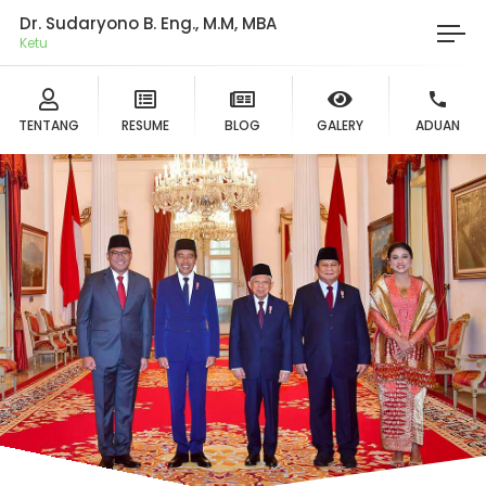
Dr. Sudaryono B. Eng., M.M, MBA
Ketua DP
TENTANG
RESUME
BLOG
GALERY
ADUAN