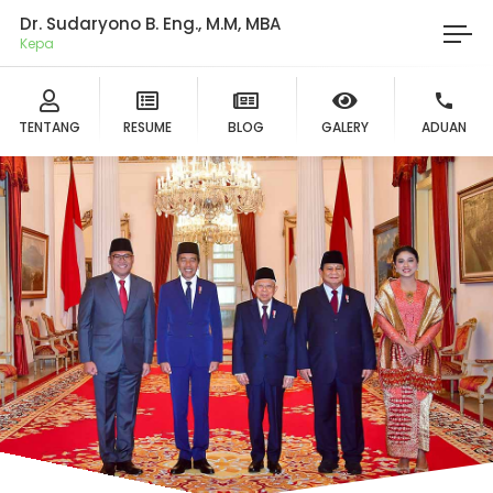
Dr. Sudaryono B. Eng., M.M, MBA
Ketua
TENTANG
RESUME
BLOG
GALERY
ADUAN