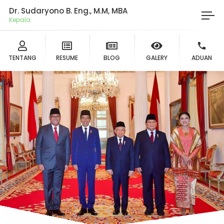
Dr. Sudaryono B. Eng., M.M, MBA
Ketu
TENTANG
RESUME
BLOG
GALERY
ADUAN