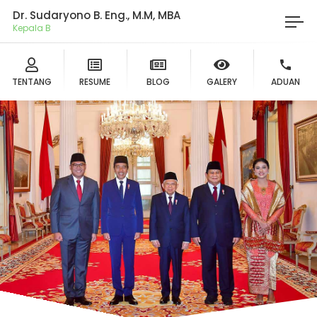
Dr. Sudaryono B. Eng., M.M, MBA
Ket
TENTANG
RESUME
BLOG
GALERY
ADUAN