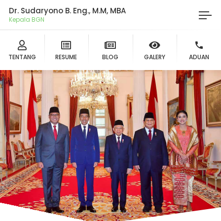
Dr. Sudaryono B. Eng., M.M, MBA
Kepal
TENTANG
RESUME
BLOG
GALERY
ADUAN