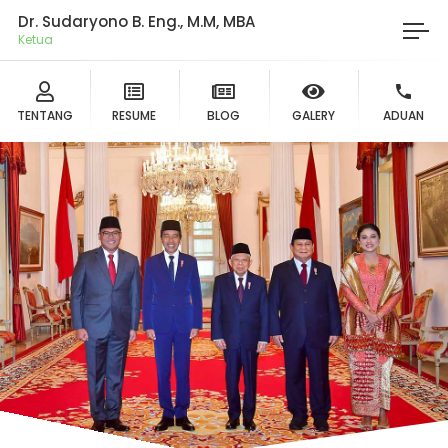
Dr. Sudaryono B. Eng., M.M, MBA
Ketua DP
TENTANG
RESUME
BLOG
GALERY
ADUAN