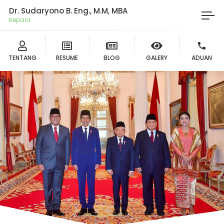
Dr. Sudaryono B. Eng., M.M, MBA
Ketu
TENTANG
RESUME
BLOG
GALERY
ADUAN