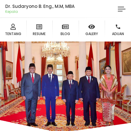
Dr. Sudaryono B. Eng., M.M, MBA
Ketua
TENTANG
RESUME
BLOG
GALERY
ADUAN