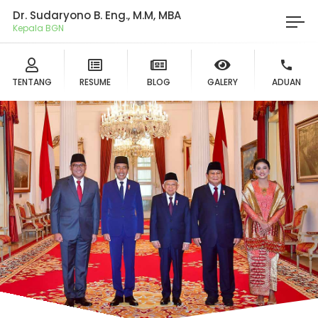
Dr. Sudaryono B. Eng., M.M, MBA
Ket
TENTANG
RESUME
BLOG
GALERY
ADUAN