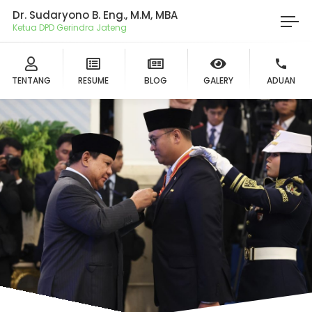
Dr. Sudaryono B. Eng., M.M, MBA
Ketua DPD Gerindra Jateng
TENTANG
RESUME
BLOG
GALERY
ADUAN