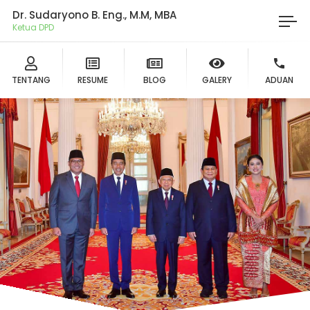
Dr. Sudaryono B. Eng., M.M, MBA
Ketua DPD Gerind
TENTANG
RESUME
BLOG
GALERY
ADUAN