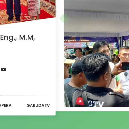
Eng., M.M,
APERA
GARUDATV
Ketua DPD Partai Gerindra 
pernyataan capres nomor ur