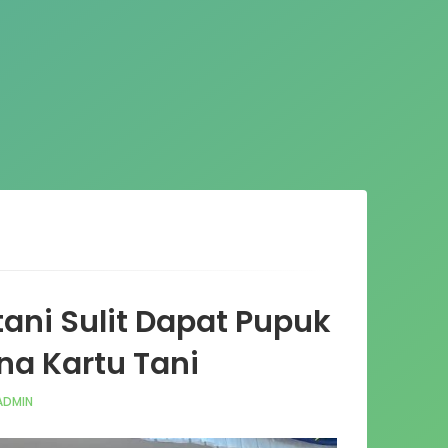
ani Sulit Dapat Pupuk
na Kartu Tani
ADMIN