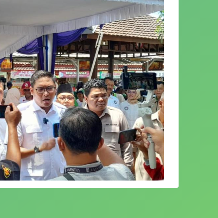
Jawa Tengah (Jateng) Sudaryono menepis
ut tiga Ganjar Pranowo, yang