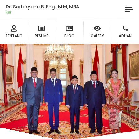
Dr. Sudaryono B. Eng., M.M, MBA
Ketua
TENTANG
RESUME
BLOG
GALERY
ADUAN