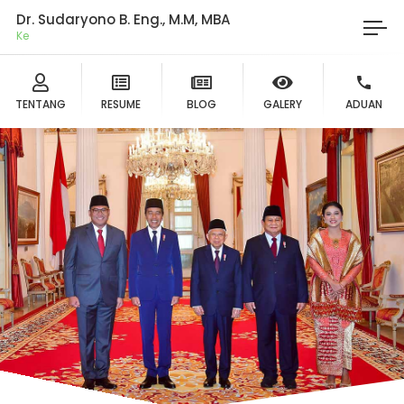
Dr. Sudaryono B. Eng., M.M, MBA
Ketua D
TENTANG
RESUME
BLOG
GALERY
ADUAN