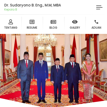
Dr. Sudaryono B. Eng., M.M, MBA
Ket
TENTANG
RESUME
BLOG
GALERY
ADUAN