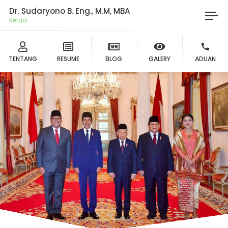
Dr. Sudaryono B. Eng., M.M, MBA
Ketua DPD
TENTANG
RESUME
BLOG
GALERY
ADUAN