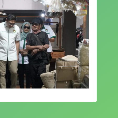
enerima tamu, Sudaryono tampak sedang
depan laptopnya. Persiapan itu ternyata
kuti persidangan lanjutan secara online