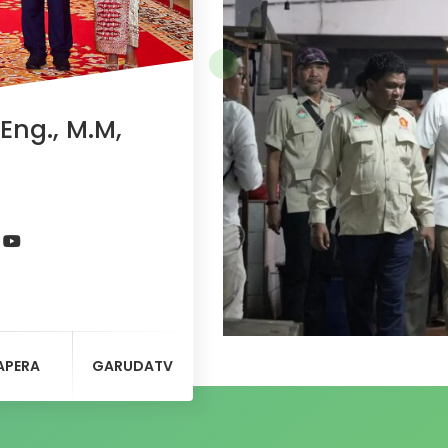
Eng., M.M,
APERA
GARUDATV
Di ruang kerjanya usai m
mempersiapkan sesuatu di 
adalah proses untuk mengi