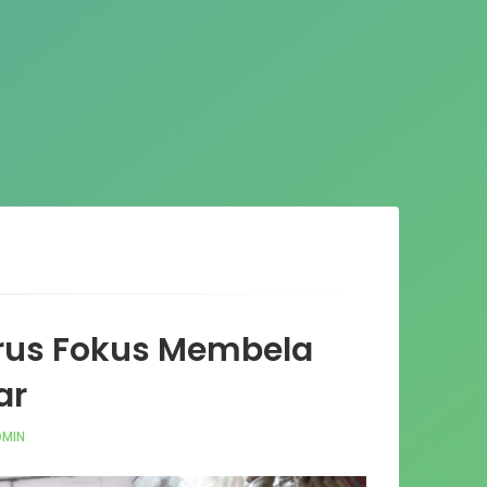
rus Fokus Membela
ar
MIN