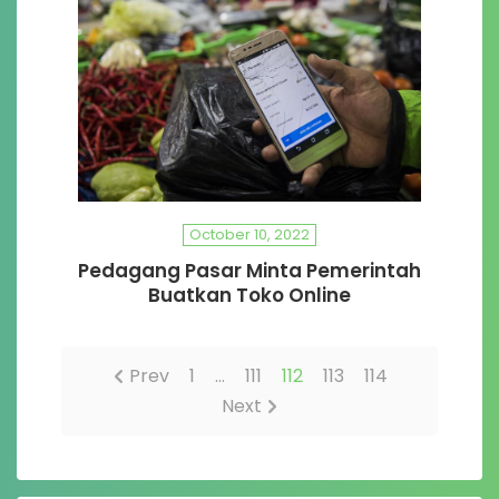
October 10, 2022
Pedagang Pasar Minta Pemerintah
Buatkan Toko Online
Prev
1
…
111
112
113
114
Next