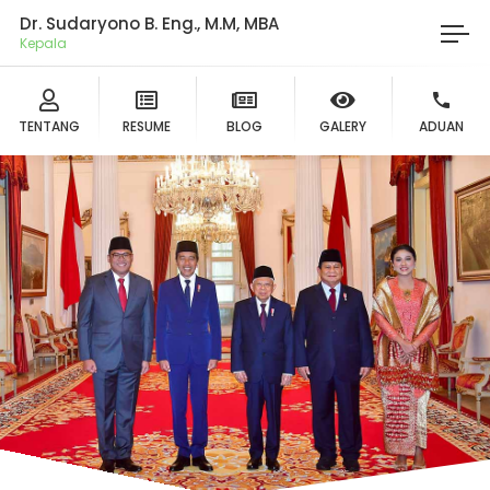
Dr. Sudaryono B. Eng., M.M, MBA
Ketu
TENTANG
RESUME
BLOG
GALERY
ADUAN